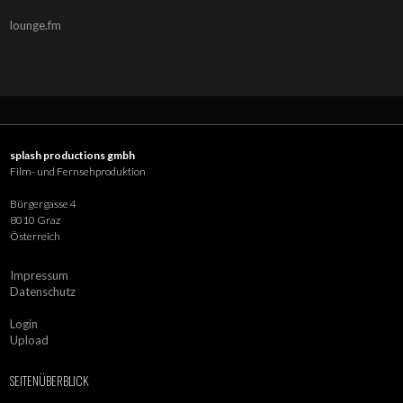
lounge.fm
splash productions gmbh
Film- und Fernsehproduktion
Bürgergasse 4
8010 Graz
Österreich
Impressum
Datenschutz
Login
Upload
SEITENÜBERBLICK