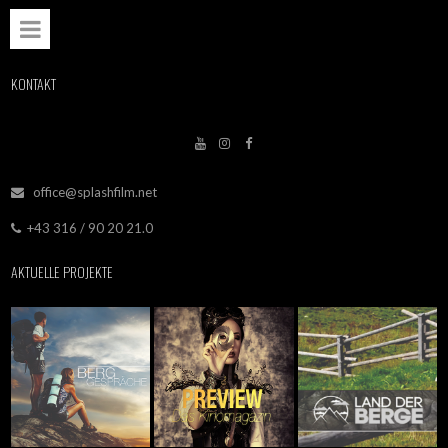
KONTAKT



office@splashfilm.net

+43 316 / 90 20 21.0

AKTUELLE PROJEKTE