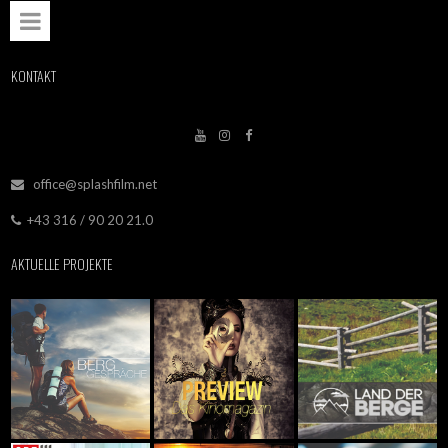
KONTAKT



office@splashfilm.net

+43 316 / 90 20 21.0

AKTUELLE PROJEKTE