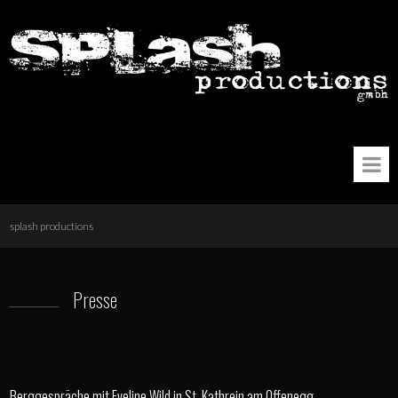
splash productions
Presse
Berggespräche mit Eveline Wild in St. Kathrein am Offenegg