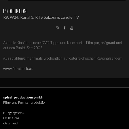
PRODUKTION
R9, W24, Kanal 3, RTS Salzburg, Ländle TV



Aktuelle Kinofilme, neue DVD-Tipps und Kinocharts. Film pur, prägnant und
auf den Punkt. Seit 2005.
Ausstrahlung: mehrmals wöchentlich auf österreichischen Regionalsendern
www.filmcheck.at
splash productions gmbh
Film- und Fernsehproduktion
Bürgergasse 4
8010 Graz
Österreich