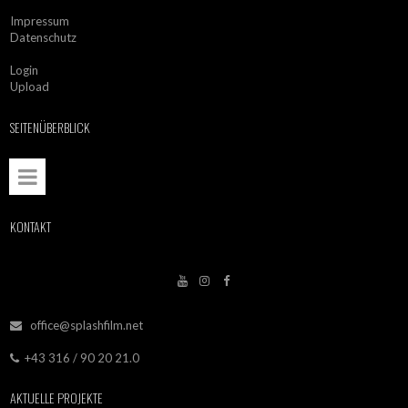
Impressum
Datenschutz
Login
Upload
SEITENÜBERBLICK
KONTAKT



office@splashfilm.net

+43 316 / 90 20 21.0

AKTUELLE PROJEKTE