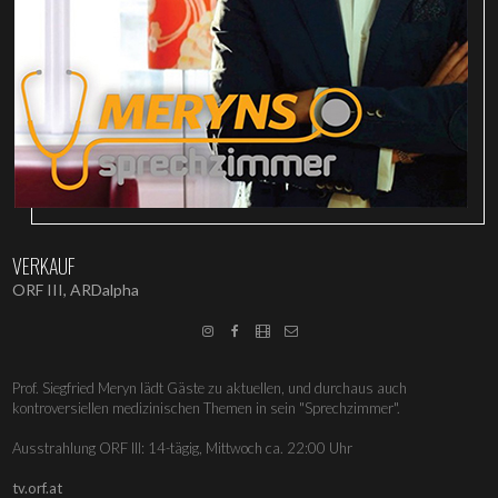
VERKAUF
ORF III, ARDalpha




Prof. Siegfried Meryn lädt Gäste zu aktuellen, und durchaus auch
kontroversiellen medizinischen Themen in sein "Sprechzimmer".
Ausstrahlung ORF III: 14-tägig, Mittwoch ca. 22:00 Uhr
tv.orf.at