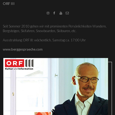
ORF III




Seit Sommer 2010 gehen wir mit prominenten Persönlichkeiten Wandern,
Bergsteigen, Skifahren, Snowboarden, Skitouren, etc.
Ausstrahlung ORF III: wöchentlich, Samstag ca. 17:00 Uhr
www.berggespraeche.com